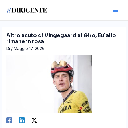
Vai
Navigazione
Main
al
articoli
Men
contenuto
Altro acuto di Vingegaard al Giro, Eulalio
rimane in rosa
Di
/
Maggio 17, 2026