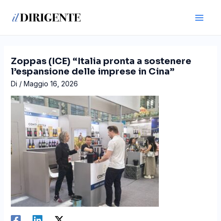
Vai
Navigazione
Main
al
articoli
Men
contenuto
Zoppas (ICE) “Italia pronta a sostenere
l’espansione delle imprese in Cina”
Di
/
Maggio 16, 2026