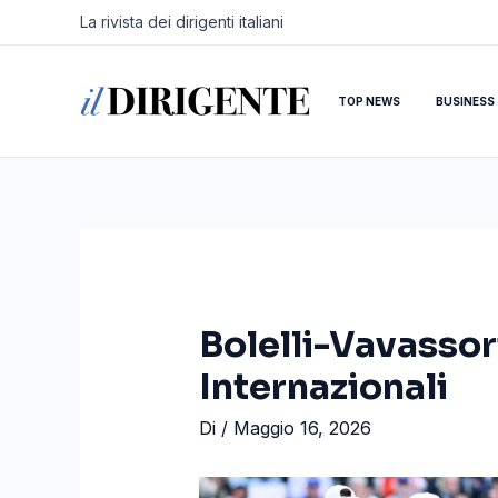
Vai
Navigazione
La rivista dei dirigenti italiani
al
articoli
contenuto
TOP NEWS
BUSINESS
Bolelli-Vavassor
Internazionali
Di
/
Maggio 16, 2026