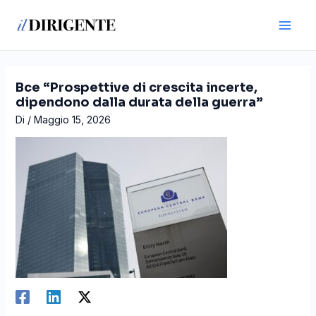
Vai
Navigazione
Main
al
articoli
Men
contenuto
Bce “Prospettive di crescita incerte,
dipendono dalla durata della guerra”
Di
/
Maggio 15, 2026