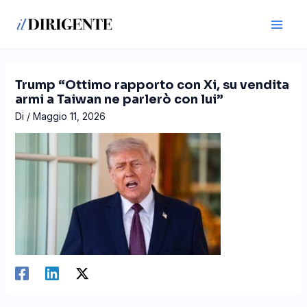
Vai
Navigazione
Main
al
articoli
Men
contenuto
Trump “Ottimo rapporto con Xi, su vendita
armi a Taiwan ne parlerò con lui”
Di
/
Maggio 11, 2026