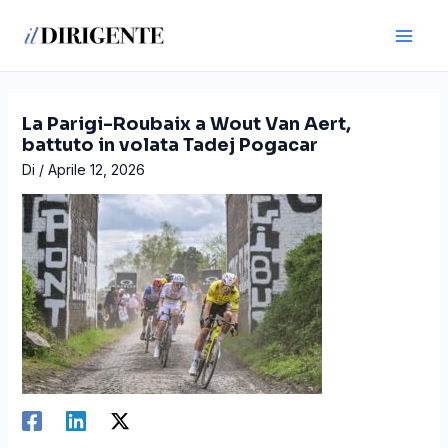
Vai
Navigazione
Main
al
articoli
Men
contenuto
La Parigi-Roubaix a Wout Van Aert,
battuto in volata Tadej Pogacar
Di
/
Aprile 12, 2026