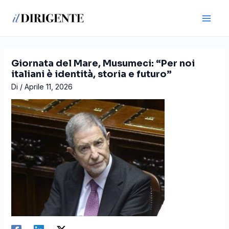
Vai
Navigazione
Main
al
articoli
Men
contenuto
Giornata del Mare, Musumeci: “Per noi
italiani è identità, storia e futuro”
Di
/
Aprile 11, 2026