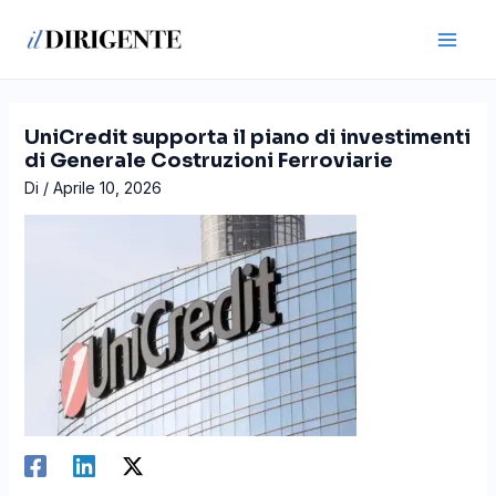
Vai
Navigazione
Main
al
articoli
Men
contenuto
UniCredit supporta il piano di investimenti
di Generale Costruzioni Ferroviarie
Di
/
Aprile 10, 2026